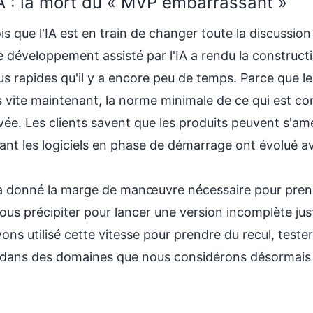
IA : la mort du « MVP embarrassant »
s que l'IA est en train de changer toute la discussio
 développement assisté par l'IA a rendu la constructio
us rapides qu'il y a encore peu de temps. Parce que l
 vite maintenant, la norme minimale de ce qui est c
vée. Les clients savent que les produits peuvent s'am
ant les logiciels en phase de démarrage ont évolué ave
 donné la marge de manœuvre nécessaire pour prend
nous précipiter pour lancer une version incomplète ju
ons utilisé cette vitesse pour prendre du recul, test
it dans des domaines que nous considérons désormais