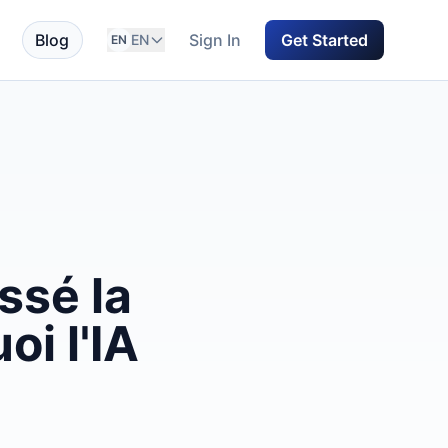
Blog
Sign In
Get Started
EN
EN
ssé la
i l'IA