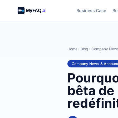
Business Case
Be
Home
Blog
Company News
Company News & Announ
Pourquo
bêta de
redéfini