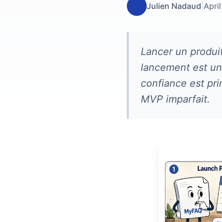
JN
Julien Nadaud
|
April
Lancer un produit
lancement est un
confiance est pri
MVP imparfait.