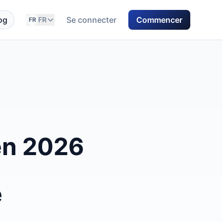
og
Se connecter
Commencer
FR
FR
 en 2026
e