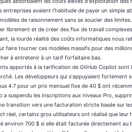
ques absorbaient les coûts élevés d'exploitation des 
s entreprises avaient l'habitude de payer un simple a
s modèles de raisonnement sans se soucier des limite
r librement et de créer des flux de travail complexes
nt, la lourde réalité des coûts informatiques nous ra
r faire tourner ces modèles massifs pour des millions
er à entretenir à un tarif forfaitaire bas.
nts apportés à la
tarification de GitHub Copilot
sont 
arché. Les développeurs qui s'appuyaient fortement 
s 4.7 pour un prix mensuel fixe de 40 $ ont récemm
ub a suspendu les inscriptions aux niveaux Pro, suppri
 transition vers une facturation stricte basée sur le
ct réel, certains gros utilisateurs ont réalisé que leu
té environ 700 $ si elle était facturée directement au 