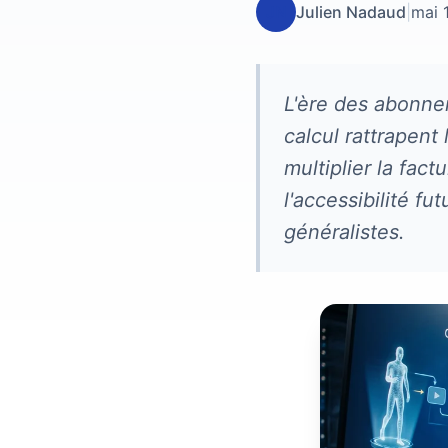
JN
Julien Nadaud
|
mai 
L'ère des abonnem
calcul rattrapent
multiplier la fac
l'accessibilité fu
généralistes.