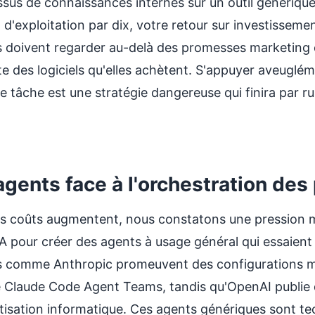
sus de connaissances internes sur un outil générique 
d'exploitation par dix, votre retour sur investissem
ses doivent regarder au-delà des promesses marketin
e des logiciels qu'elles achètent. S'appuyer aveuglém
e tâche est une stratégie dangereuse qui finira par r
 agents face à l'orchestration de
 coûts augmentent, nous constatons une pression ma
IA pour créer des agents à usage général qui essaien
s comme Anthropic promeuvent des configurations m
e
Claude Code Agent Teams
, tandis qu'OpenAI publie
tisation informatique. Ces agents génériques sont t