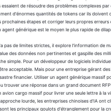
ls essaient de résoudre des problèmes complexes pa
ment d'énormes quantités de tokens car ils doivent
s prochaines étapes et corriger leurs propres erreurs
 agent générique est le moyen le plus rapide de dila
 pas de limites strictes, il explore l'information de ma
value des données non pertinentes et gaspille des mill
he simple. Pour un développeur de logiciels individu
 être acceptable. Mais pour une entreprise gérant des
sastre financier. Utiliser un agent générique massif po
 ou trouver une réponse dans un grand document RFP e
avion cargo massif pour livrer une seule lettre à la vil
approche lourde, les entreprises chinoises d'IA ont 
l sont les principaux goulots d'étranglement pour la cro