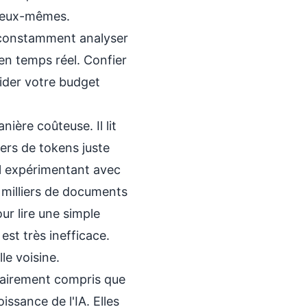
r eux-mêmes.
 constamment analyser
 en temps réel. Confier
pider votre budget
nière coûteuse. Il lit
iers de tokens juste
el expérimentant avec
 milliers de documents
ur lire une simple
st très inefficace.
le voisine.
clairement compris que
issance de l'IA. Elles