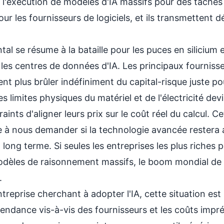
l'exécution de modèles d'IA massifs pour des tâches
r les fournisseurs de logiciels, et ils transmettent d
l se résume à la bataille pour les puces en silicium e
 les centres de données d'IA. Les principaux fourniss
ient plus brûler indéfiniment du capital-risque juste p
s limites physiques du matériel et de l'électricité dev
ints d'aligner leurs prix sur le coût réel du calcul. Ce
e à nous demander si la technologie avancée restera 
 long terme. Si seules les entreprises les plus riches
modèles de raisonnement massifs, le boom mondial de 
.
treprise cherchant à adopter l'IA, cette situation est
endance vis-à-vis des fournisseurs et les coûts imprév